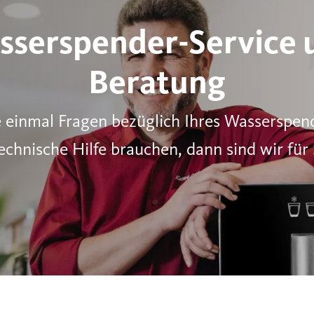
sserspender-Service 
Beratung
e einmal Fragen bezüglich Ihres Wasserspe
echnische Hilfe brauchen, dann sind wir für 