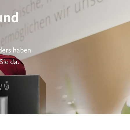
und
nders haben
Sie da.