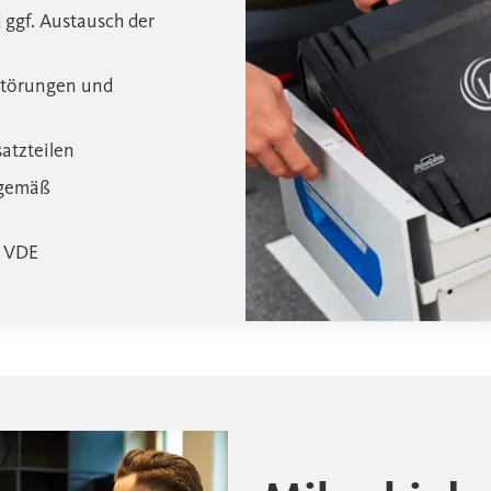
 ggf. Austausch der
Störungen und
atzteilen
 gemäß
ß VDE