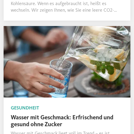
Kohlensäure. Wenn es aufgebraucht ist, heißt es
wechseln. Wir zeigen Ihnen, wie Sie eine leere CO2-
Flasche bei unseren Wasserspendern problemlos
austauschen.
GESUNDHEIT
Wasser mit Geschmack: Erfrischend und
gesund ohne Zucker
Wasser mit Geschmack liegt voll im Trend – es ist