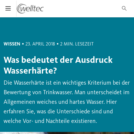
Suche
*
Pflichtfeld
Menü öffnen und schließen
Abbrechen
Suc
Suchen
•
•
WISSEN
23. APRIL 2018
2 MIN. LESEZEIT
Was bedeutet der Ausdruck
Wasserhärte?
Die Wasserhärte ist ein wichtiges Kriterium bei der
Bewertung von Trinkwasser. Man unterscheidet im
Allgemeinen weiches und hartes Wasser. Hier
erfahren Sie, was die Unterschiede sind und
welche Vor- und Nachteile existieren.