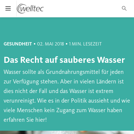
Suche
*
Pflichtfeld
Menü öffnen und schließen
Abbrechen
Suc
Suchen
•
•
GESUNDHEIT
02. MAI 2018
1 MIN. LESEZEIT
Das Recht auf sauberes Wasser
Wasser sollte als Grundnahrungsmittel für jeden
zur Verfügung stehen. Aber in vielen Ländern ist
dies nicht der Fall und das Wasser ist extrem
verunreinigt. Wie es in der Politik aussieht und wie
viele Menschen kein Zugang zum Wasser haben
erfahren Sie hier!